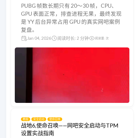
PUBG 帧数长期只有 20～30 帧，CPU、
GPU 表面正常，排查进程无果，最终发现
是 YY 后台异常占用 GPU 的真实网吧案例
复盘。
Jan 04, 2026
阅读时长: 2 分钟
阅读量:
次
教程
安全启动
使命召唤
战地6,使命召唤——网吧安全启动与TPM
设置实战指南