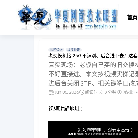
首页
网吧运维
故障排查
老交换机接 25G 不识别、后台进不去？
真实现场：老板自己买的旧交换机
不好直接进。本文按视频实操记录完
进后台关闭 STP、把关键端口改成 
Jun 06, 2026
阅读时长: 3 分钟
阅读量:
86
视频讲解地址：