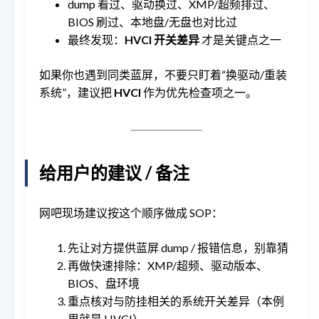
dump 看过、驱动换过、XMP/超频排过、
BIOS 刷过、本地盘/无盘也对比过
最终发现：
HVCI 开关差异
才是关键点之一
如果你也遇到同类蓝屏，不要只盯着“换驱动/重装
系统”，建议把
HVCI
作为优先检查项之一。
给用户的建议 / 备注
网吧现场建议按这个顺序做成 SOP：
先让对方提供蓝屏 dump / 报错信息，别靠猜
再做快速排除：XMP/超频、驱动版本、
BIOS、盘环境
重点核对与防挂相关的系统开关差异（本例
里就是 HVCI）