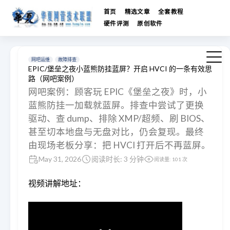
首页
精选文章
全套教程
硬件评测
原创软件
网吧运维
故障排查
EPIC/堡垒之夜小蓝熊防挂蓝屏？开启 HVCI 的一条有效思
路（网吧案例）
网吧案例：顾客玩 EPIC《堡垒之夜》时，小
蓝熊防挂一加载就蓝屏。排查中尝试了更换
驱动、查 dump、排除 XMP/超频、刷 BIOS、
甚至切本地盘与无盘对比，仍会复现。最终
由现场老板分享：把 HVCI 打开后不再蓝屏。
May 31, 2026
阅读时长: 3 分钟
阅读量:
101
次
视频讲解地址：