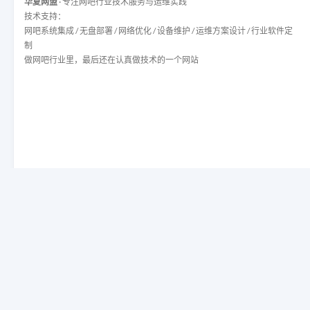
华夏网盟
· 专注网吧行业技术服务与运维实践
技术支持：
网吧系统集成 / 无盘部署 / 网络优化 / 设备维护 / 运维方案设计 / 行业软件定
制
做网吧行业里，最后还在认真做技术的一个网站
友情链接
华夏网盟
死性不改
小哥技术博客
银杏网咖管理
襄阳技术博客
队长Blog
爱网吧
9527 S' BIog
网吧维护
爱分享吧