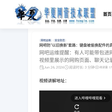
首页
网吧运维
安全防范
网吧防“以旧换新”套路：键盘被偷换配件的
网吧运维提醒：有人可能带包进网
视频里展示的网购页面、聊天记
Jun 26, 2026
阅读时长: 3 分钟
阅读量:
17
视频讲解地址：