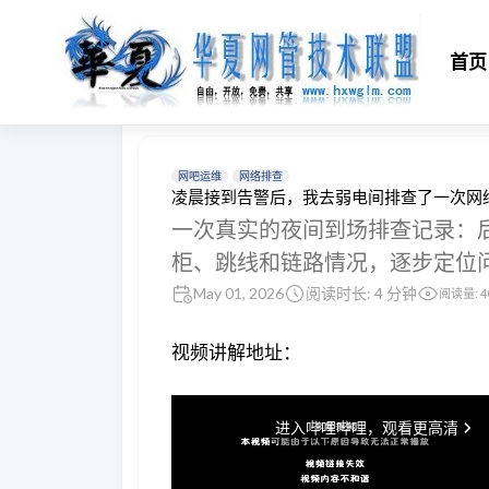
首页
网吧运维
网络排查
凌晨接到告警后，我去弱电间排查了一次网
一次真实的夜间到场排查记录：
柜、跳线和链路情况，逐步定位
May 01, 2026
阅读时长: 4 分钟
阅读量:
4
视频讲解地址：