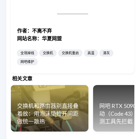
作者：不离不弃
网站名称：华夏网盟
全场掉线
交换机
交换机重启
高温
清灰
网吧维护
相关文章
交换机和路由器别直接叠
网吧 RTX 509
着放：用泡沫垫拉开间距
动（Code 43
做统一散热
测工具先拦截