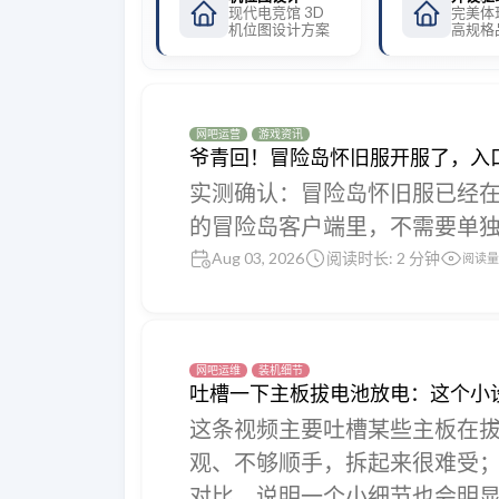
现代电竞馆 3D
完美体
机位图设计方案
高规格
网吧运营
游戏资讯
爷青回！冒险岛怀旧服开服了，入
实测确认：冒险岛怀旧服已经在 
的冒险岛客户端里，不需要单
Aug 03, 2026
阅读时长: 2 分钟
阅读量
网吧运维
装机细节
吐槽一下主板拔电池放电：这个小
这条视频主要吐槽某些主板在
观、不够顺手，拆起来很难受
对比，说明一个小细节也会明