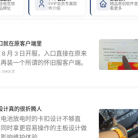
现电竞馆
SVIP会员专属软
精品原创软件查
品牌化
件介绍
看更多
口就在原客户端里
8 月 3 日开服，入口直接在原来
独再装一个所谓的怀旧服客户端。
:
35403
次
设计真的很折腾人
拔电池放电时的卡扣设计不够直
；同时拿更容易操作的主板设计做
显影响维护体验。